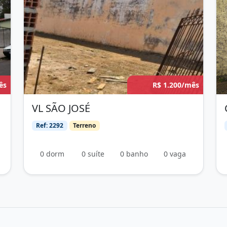
ês
R$ 1.200/mês
VL SÃO JOSÉ
Ref: 2292
Terreno
0 dorm
0 suíte
0 banho
0 vaga