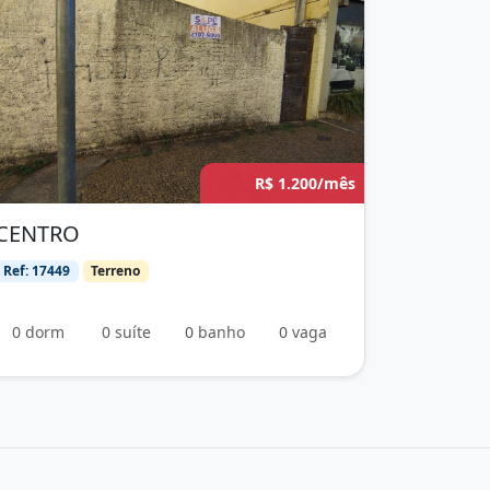
R$ 1.200/mês
CENTRO
Ref: 17449
Terreno
0 dorm
0 suíte
0 banho
0 vaga