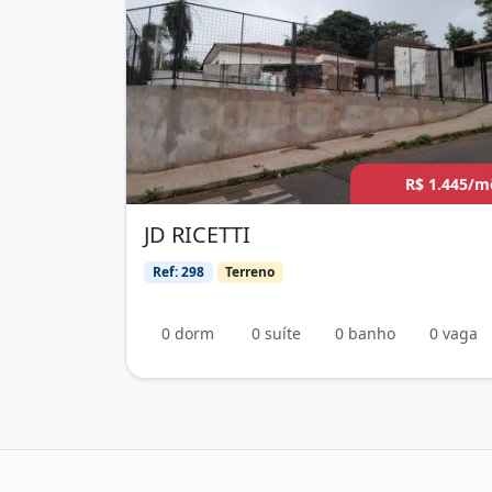
R$ 1.445/m
JD RICETTI
Ref: 298
Terreno
0 dorm
0 suíte
0 banho
0 vaga