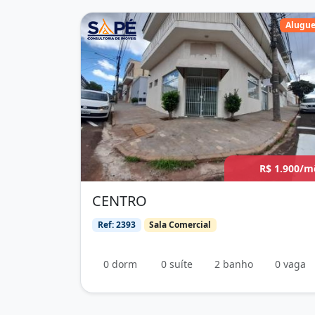
Alugue
R$ 1.900/m
CENTRO
Ref: 2393
Sala Comercial
0 dorm
0 suíte
2 banho
0 vaga