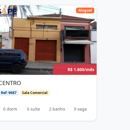
Aluguel
R$ 1.800/mês
CENTRO
Ref: 9687
Sala Comercial
0 dorm
0 suíte
2 banho
0 vaga