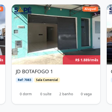
l
Aluguel
ês
R$ 1.889/mês
JD BOTAFOGO 1
Ref: 7083
Sala Comercial
0 dorm
0 suíte
2 banho
0 vaga