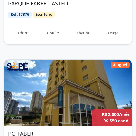
PARQUE FABER CASTELL I
Ref: 17376
Escritório
0 dorm
0 suíte
0 banho
0 vaga
Aluguel
R$ 2.000/mês
R$ 550 cond.
PQ FABER