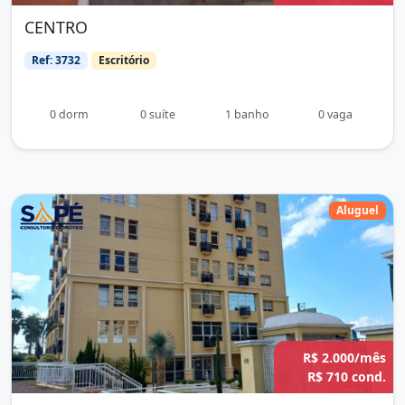
CENTRO
Ref: 3732
Escritório
0 dorm
0 suíte
1 banho
0 vaga
Aluguel
R$ 2.000/mês
R$ 710 cond.