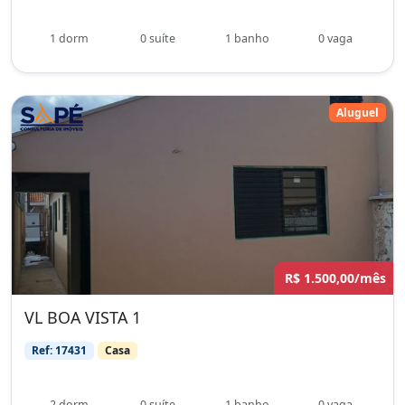
1 dorm
0 suíte
1 banho
0 vaga
Aluguel
R$ 1.500,00/mês
VL BOA VISTA 1
Ref: 17431
Casa
2 dorm
0 suíte
1 banho
0 vaga