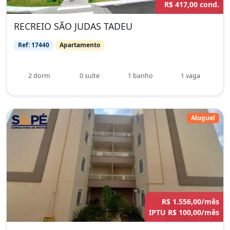
R$ 417,00 cond.
RECREIO SÃO JUDAS TADEU
Ref: 17440
Apartamento
2 dorm
0 suíte
1 banho
1 vaga
Aluguel
R$ 1.556,00/mês
IPTU R$ 100,00/mês