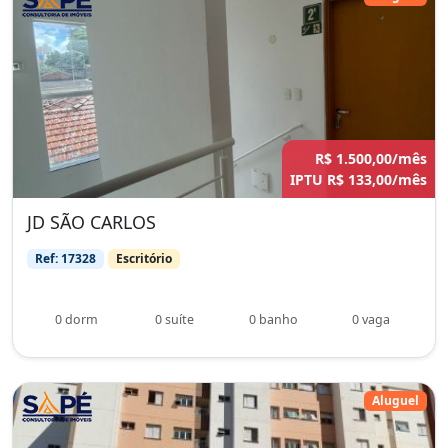
R$ 1.500,00/mês
IPTU R$ 133,00/mês
JD SÃO CARLOS
Ref: 17328
Escritório
0 dorm
0 suíte
0 banho
0 vaga
Aluguel