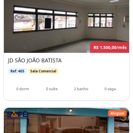
R$ 1.500,00/mês
JD SÃO JOÃO BATISTA
Ref: 465
Sala Comercial
0 dorm
0 suíte
2 banho
0 vaga
Aluguel