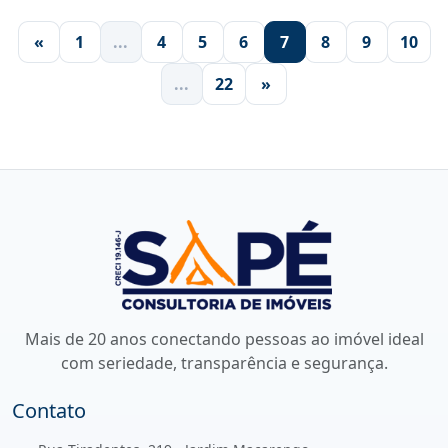
«
1
...
4
5
6
7
8
9
10
...
22
»
Mais de 20 anos conectando pessoas ao imóvel ideal
com seriedade, transparência e segurança.
Contato