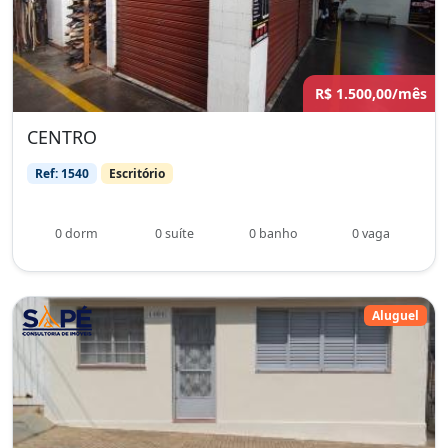
R$ 1.500,00/mês
CENTRO
Ref: 1540
Escritório
0 dorm
0 suíte
0 banho
0 vaga
Aluguel