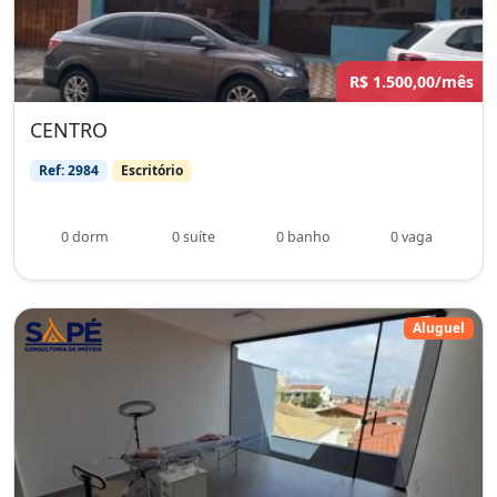
R$ 1.500,00/mês
CENTRO
Ref: 2984
Escritório
0 dorm
0 suíte
0 banho
0 vaga
Aluguel