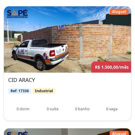
Aluguel
R$ 1.500,00/mês
CID ARACY
Ref: 17336
Industrial
0 dorm
0 suíte
0 banho
0 vaga
Aluguel