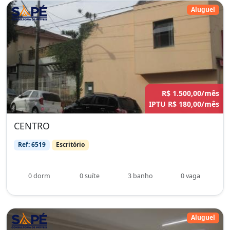
Aluguel
R$ 1.500,00/mês
IPTU R$ 180,00/mês
CENTRO
Ref: 6519
Escritório
0 dorm
0 suíte
3 banho
0 vaga
Aluguel