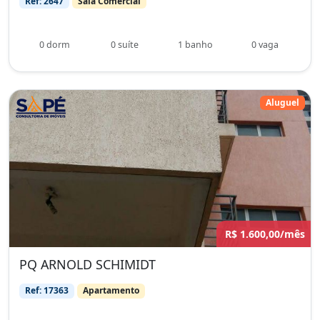
Ref: 2647
Sala Comercial
0 dorm
0 suíte
1 banho
0 vaga
Aluguel
R$ 1.600,00/mês
PQ ARNOLD SCHIMIDT
Ref: 17363
Apartamento