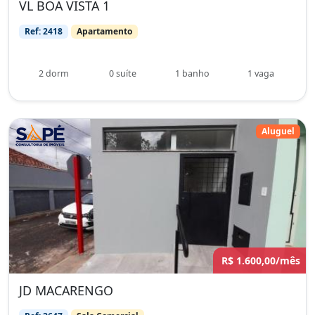
VL BOA VISTA 1
Ref: 2418
Apartamento
2 dorm
0 suíte
1 banho
1 vaga
Aluguel
R$ 1.600,00/mês
JD MACARENGO