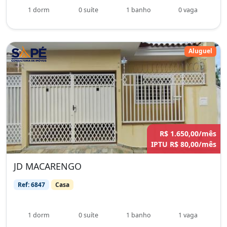
1 dorm
0 suíte
1 banho
0 vaga
Aluguel
R$ 1.650,00/mês
IPTU R$ 80,00/mês
JD MACARENGO
Ref: 6847
Casa
1 dorm
0 suíte
1 banho
1 vaga